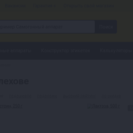
Вакансии
Гарантия +
Открыть свой магазин
ные аппараты
Конструктор этикеток
Калькуляторы
рения
лехове
ые
подешевле
подороже
высокий рейтинг
по скидке
С