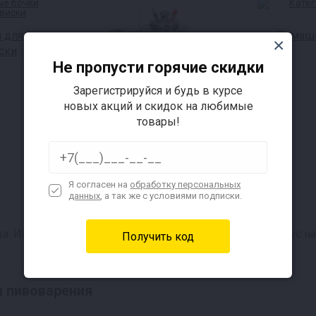
 для
Домашн
ски
Не пропусти горячие скидки
Зарегистрируйся и будь в курсе
новых акций и скидок на любимые
товары!
Автоклавы для консервов
Я согласен на
обработку персональных
данных
, а так же с условиями подписки.
а. Именно этот процесс формирует окончательный вкус на
я пивоварения