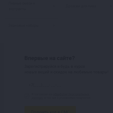
Пивные смеси и
Дрожжи для пива
экстракты
Зерновые наборы
Впервые на сайте?
Зарегистрируйся и будь в курсе
новых акций и скидок на любимые товары!
Я согласен на
обработку персональных
данных
, а так же с условиями подписки.