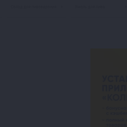
Солод для пивоварения
Хмель для пива