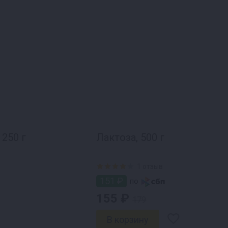
250 г
Лактоза, 500 г
1 отзыв
151 ₽
по
155 ₽
179