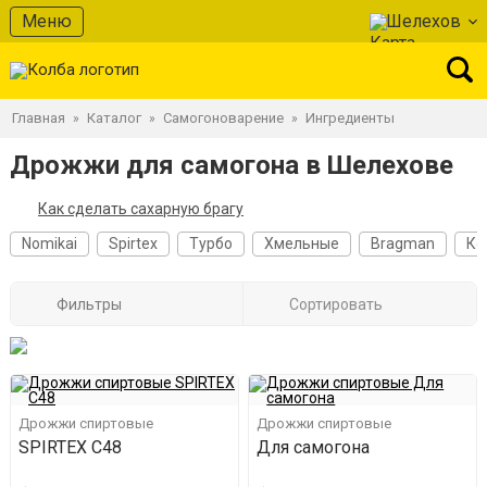
Меню
Шелехов
Главная
Каталог
Самогоноварение
Ингредиенты
»
»
»
Дрожжи для самогона в Шелехове
Как сделать сахарную брагу
Nomikai
Spirtex
Турбо
Хмельные
Bragman
Ко
Фильтры
Сортировать
Дрожжи спиртовые
Дрожжи спиртовые
SPIRTEX C48
Для самогона