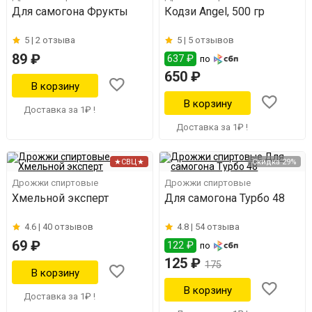
Для самогона Фрукты
Кодзи Angel, 500 гр
5 |
2 отзыва
5 |
5 отзывов
89 ₽
637 ₽
по
650 ₽
Доставка за 1₽ !
Доставка за 1₽ !
★СВЦ★
Скидка 29%
Дрожжи спиртовые
Дрожжи спиртовые
Хмельной эксперт
Для самогона Турбо 48
4.6 |
40 отзывов
4.8 |
54 отзыва
69 ₽
122 ₽
по
125 ₽
175
Доставка за 1₽ !