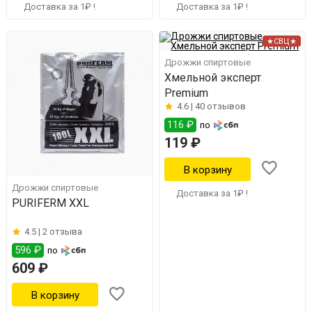
Доставка за 1₽ !
Доставка за 1₽ !
★СВЦ★
Дрожжи спиртовые
Хмельной эксперт
Premium
4.6 |
40 отзывов
116 ₽
по
119 ₽
Дрожжи спиртовые
Доставка за 1₽ !
PURIFERM XXL
4.5 |
2 отзыва
596 ₽
по
609 ₽