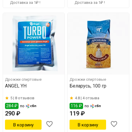
Доставка за 1₽ !
Доставка за 1₽ !
Дрожжи спиртовые
Дрожжи спиртовые
ANGEL YH
Беларусь, 100 гр
5 |
8 отзывов
4.8 |
4 отзыва
284 ₽
116 ₽
по
по
290 ₽
119 ₽