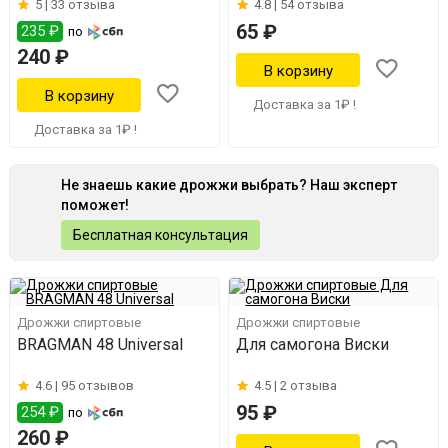
5 |
33 отзыва
4.8 |
54 отзыва
65 ₽
235 ₽
по
240 ₽
Доставка за 1₽ !
Доставка за 1₽ !
Не знаешь какие дрожжи выбрать? Наш эксперт
поможет!
Бесплатная консультация
Дрожжи спиртовые
Дрожжи спиртовые
BRAGMAN 48 Universal
Для самогона Виски
4.6 |
95 отзывов
4.5 |
2 отзыва
95 ₽
254 ₽
по
260 ₽